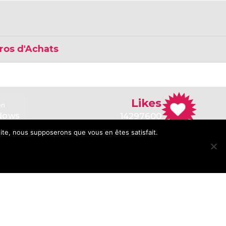
'Achats
Likes
on
Application
ndows
for Linux
14297600
 site, nous supposerons que vous en êtes satisfait.
5.0/5.0