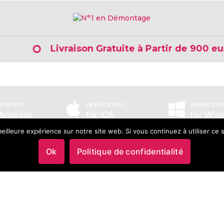
Livraison Gratuite à Partir de 900 euros d
ication
Application
Applicati
 Android
for iOS
for Wi
eilleure expérience sur notre site web. Si vous continuez à utiliser ce
Ok
Politique de confidentialité
5.0/5.0
5.0/5.0