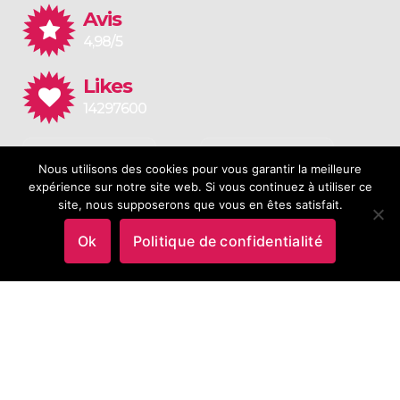
Avis
4,98/5
Likes
14297600
Application
Application
Nous utilisons des cookies pour vous garantir la meilleure
for Android
for iOS
expérience sur notre site web. Si vous continuez à utiliser ce
site, nous supposerons que vous en êtes satisfait.
Ok
Politique de confidentialité
5.0/5.0
Copyright © 2026 N°1 en Démontage |