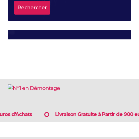
choisies
sur
la
page
du
produit
s d'Achats
Livraison Gratuite à Partir de 900 euro