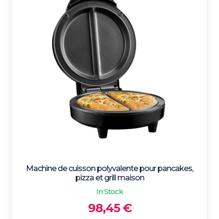
u
s
r
é
c
e
n
t
a
u
p
l
u
Machine de cuisson polyvalente pour pancakes,
s
pizza et grill maison
a
In Stock
n
98,45
€
c
i