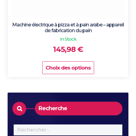
Machine électrique à pizza et à pain arabe – appareil
de fabrication du pain
In Stock
145,98
€
Choix des options
Ce
produit
a
plusieurs
variations.
Recherche
Les
options
peuvent
Rechercher :
être