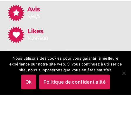
Avis
4,98/5
Likes
14297600
Application
Application
Nous utilisons des cookies pour vous garantir la meilleure
for Android
for iOS
expérience sur notre site web. Si vous continuez à utiliser ce
site, nous supposerons que vous en êtes satisfait.
Ok
Politique de confidentialité
5.0/5.0
Copyright © 2026 N°1 en Démontage |