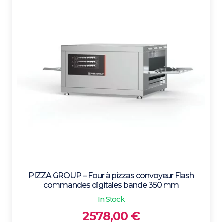
l
u
s
r
é
c
e
n
t
a
u
p
l
u
PIZZA GROUP – Four à pizzas convoyeur Flash
s
commandes digitales bande 350 mm
a
In Stock
n
2578,00
€
c