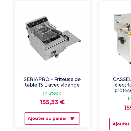
SERIAPRO – Friteuse de
CASSELI
table 13 L avec vidange
électr
profes
In Stock
I
155,33
€
1
Ajouter au panier
Ajouter