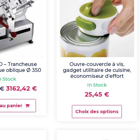
p
l
u
s
r
é
c
e
n
t
 – Trancheuse
Ouvre-couvercle à vis,
a
e oblique Ø 350
gadget utilitaire de cuisine,
économiseur d’effort
u
n Stock
p
In Stock
Le
Le
3162,42
€
€
l
25,45
€
u
prix
prix
s
initial
actuel
 au panier
a
Choix des options
était :
est :
Ce
n
produit
c
5128,00 €.
3162,42 €.
a
i
plusieurs
e