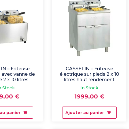
variations.
n
Les
options
peuvent
être
choisies
sur
la
page
du
produit
N – Friteuse
CASSELIN – Friteuse
e avec vanne de
électrique sur pieds 2 x 10
 2 x 10 litres
litres haut rendement
n Stock
In Stock
9,00
€
1999,00
€
 au panier
Ajouter au panier