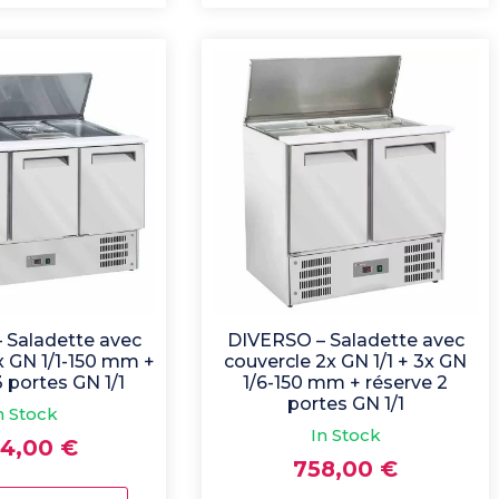
 Saladette avec
DIVERSO – Saladette avec
x GN 1/1-150 mm +
couvercle 2x GN 1/1 + 3x GN
3 portes GN 1/1
1/6-150 mm + réserve 2
portes GN 1/1
n Stock
In Stock
44,00
€
758,00
€