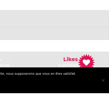
Likes
on
Application
ndows
for Linux
14297600
 site, nous supposerons que vous en êtes satisfait.
5.0/5.0