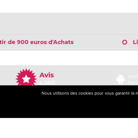
 de 900 euros d'Achats
Livra
Avis
Appl
4,98/5
for
Nous utilisons des cookies pour vous garantir la m
5.0/5.0