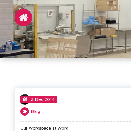
robbie
3 Déc 2014
Blog
Our Workspace at Work