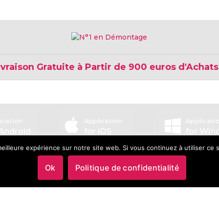
ison Gratuite à Partir de 900 euros d'Achats
ication
Application
Applicati
 Android
for iOS
for Wi
eilleure expérience sur notre site web. Si vous continuez à utiliser ce
Ok
Politique de confidentialité
5.0/5.0
5.0/5.0